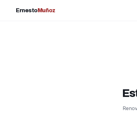
Ernesto
Muñoz
Es
Renova